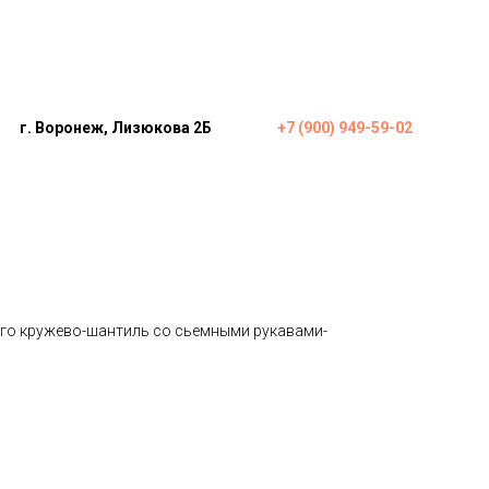
г. Воронеж, Лизюкова 2Б
+7 (900) 949-59-02
вами-перчатками
его кружево-шантиль со сьемными рукавами-