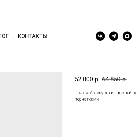
ЛОГ
КОНТАКТЫ
Шантильи с рука
52 000
р.
64 850
р.
Платье А-силуэта из нежнейш
перчатками