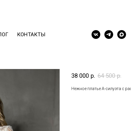
ЛОГ
КОНТАКТЫ
Милани
38 000
р.
64 500
р.
Нежное платье А-силуэта с р