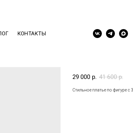
ЛОГ
КОНТАКТЫ
Пион с 3D- отво
29 000
р.
41 600
р.
Стильное платье по фигуре с