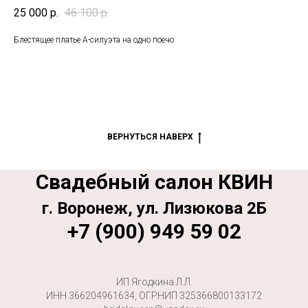
25 000
р.
46 100
р.
Блестящее платье А-силуэта на одно поечо
ВЕРНУТЬСЯ НАВЕРХ
Свадебный салон КВИН
г. Воронеж, ул. Лизюкова 2Б
+7 (900) 949 59 02
ИП Ягодкина Л.Л.
ИНН 366204961634, ОГРНИП 325366800133172