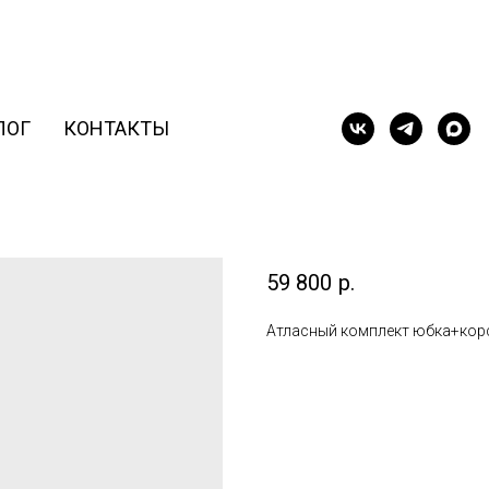
ЛОГ
КОНТАКТЫ
Венера
59 800
р.
Атласный комплект юбка+корс