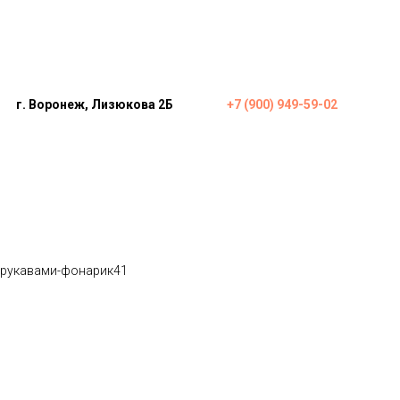
г. Воронеж, Лизюкова 2Б
+7 (900) 949-59-02
укавами-фонарик
с рукавами-фонарик41